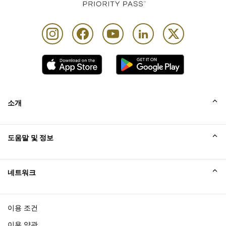
소개
회사소개
도움말 및 정보
Collinson
Collinson 법적 진술
도움말
네트워크
새소식
사이트맵
Excellence Awards
affiliate가입
이용 조건
블로그
이용 약관