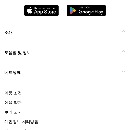
소개
회사소개
도움말 및 정보
Collinson
Collinson 법적 진술
도움말
네트워크
새소식
사이트맵
Excellence Awards
affiliate가입
이용 조건
블로그
이용 약관
쿠키 고지
개인정보 처리방침