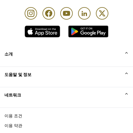
소개
회사소개
도움말 및 정보
Collinson
Collinson 법적 진술
도움말
네트워크
새소식
사이트맵
Excellence Awards
affiliate가입
이용 조건
블로그
이용 약관