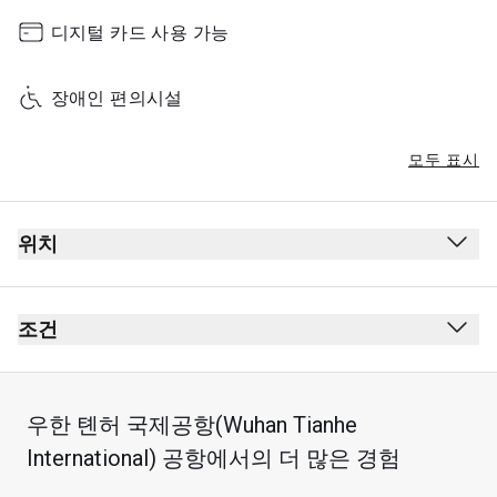
디지털 카드 사용 가능
장애인 편의시설
모두 표시
위치
출발
보안 검사대 통과 후
조건
여권 심사대 통과 후
금연(전자 담배 포함)
Lower층, 이용 엘리베이터
복장 규정 없음
우한 톈허 국제공항(Wuhan Tianhe
직진 후 모퉁이에서 우회전하세요.
최대 2시간 이용 가능
International) 공항에서의 더 많은 경험
이 라운지는 중국동방항공(MU), 상하이 항공(FM), 중국
최대 이용 시간: 2시간
연합항공(KN) 및 스카이팀 제휴 항공사의 국내선 출발 승