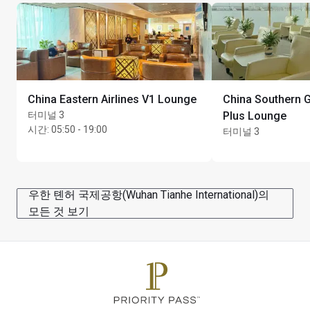
카드 소지자 1인당 동반자 최대 Unlimited명
객만 이용할 수 있습니다.
China Eastern Airlines V1 Lounge
China Southern Go
터미널 3
Plus Lounge
시간
:
05:50 - 19:00
터미널 3
우한 톈허 국제공항(Wuhan Tianhe International)의
모든 것 보기