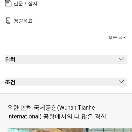
신문 / 잡지
청량음료
모두 표시
위치
조건
우한 톈허 국제공항(Wuhan Tianhe
카드 소지자 1인당 동반자 최대 Unlimited명
International) 공항에서의 더 많은 경험