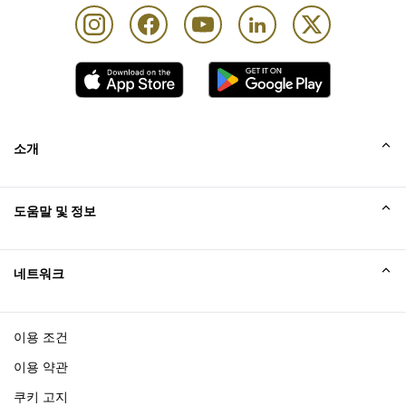
소개
회사소개
도움말 및 정보
Collinson
Collinson 법적 진술
도움말
네트워크
새소식
사이트맵
Excellence Awards
affiliate가입
이용 조건
블로그
이용 약관
쿠키 고지