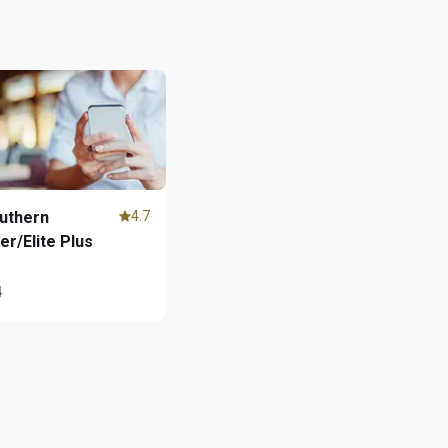
uthern
4.7
er/Elite Plus
4