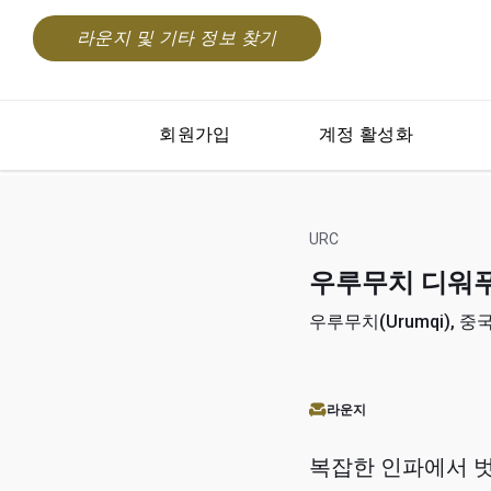
라운지 및 기타 정보 찾기
회원가입
계정 활성화
URC
우루무치 디워푸 국제
우루무치(Urumqi), 중국(
라운지
복잡한 인파에서 