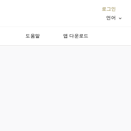
로그인
언어
지
도움말
앱 다운로드
닫기 X