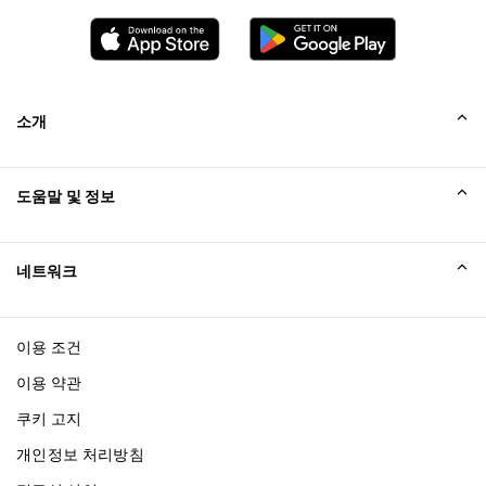
소개
회사소개
도움말 및 정보
Collinson
Collinson 법적 진술
도움말
네트워크
새소식
사이트맵
Excellence Awards
affiliate가입
이용 조건
블로그
이용 약관
쿠키 고지
개인정보 처리방침