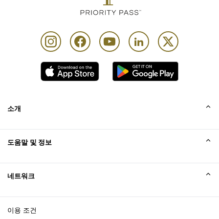
소개
회사소개
도움말 및 정보
Collinson
Collinson 법적 진술
도움말
네트워크
새소식
사이트맵
Excellence Awards
affiliate가입
이용 조건
블로그