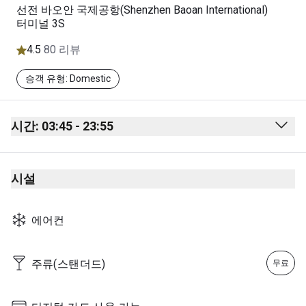
선전 바오안 국제공항(Shenzhen Baoan International)
터미널 3S
4.5
80 리뷰
승객 유형: Domestic
시간: 03:45 - 23:55
Monday
03:55 - 23:55
시설
Tuesday
02:30 - 23:55
Wednesday
03:55 - 23:55
에어컨
Thursday
02:30 - 23:55
Friday
03:45 - 23:55
주류(스탠더드)
무료
Saturday
02:30 - 23:55
Sunday
03:45 - 23:55