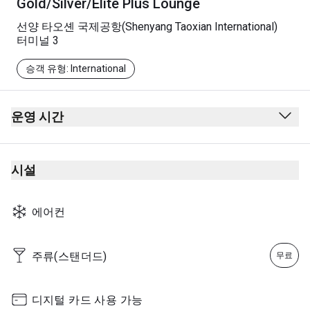
Gold/Silver/Elite Plus Lounge
선양 타오셴 국제공항(Shenyang Taoxian International)
터미널 3
승객 유형: International
운영 시간
첫 번째 중국남방항공 항공편 - 마지막 중국남방항공 항공
편
시설
참고 사항: 운영 시간은 중국남방항공의 운항 스케줄에 따라
달라질 수 있습니다.
에어컨
주류(스탠더드)
무료
디지털 카드 사용 가능