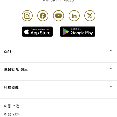
소개
회사소개
도움말 및 정보
Collinson
Collinson 법적 진술
도움말
네트워크
새소식
사이트맵
Excellence Awards
affiliate가입
이용 조건
블로그
이용 약관