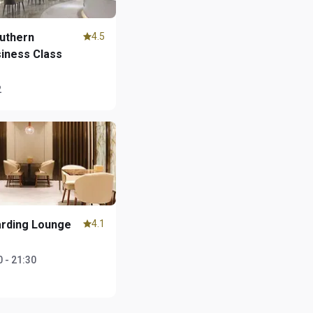
uthern
4.5
siness Class
2
arding Lounge
4.1
 - 21:30