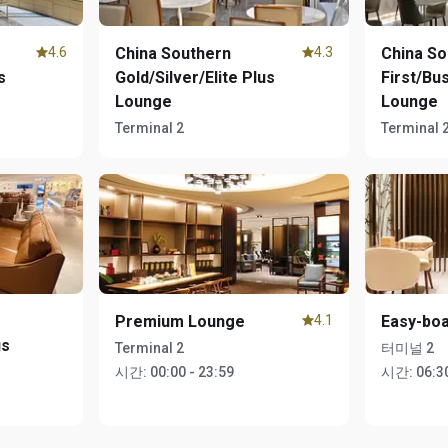
4.6
China Southern
4.3
China So
s
Gold/Silver/Elite Plus
First/Bu
Lounge
Lounge
Terminal 2
Terminal 
Premium Lounge
4.1
Easy-bo
us
Terminal 2
터미널 2
시간:
00:00 - 23:59
시간:
06:30