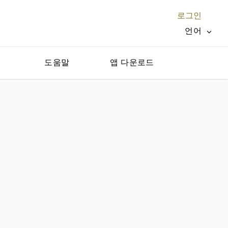
로그인
언어
지
도움말
앱 다운로드
닫기 X