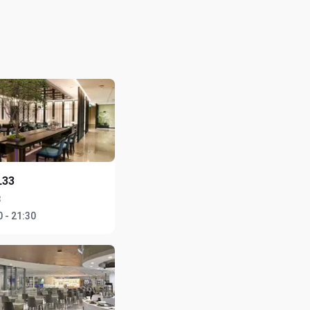
L33
3
 - 21:30