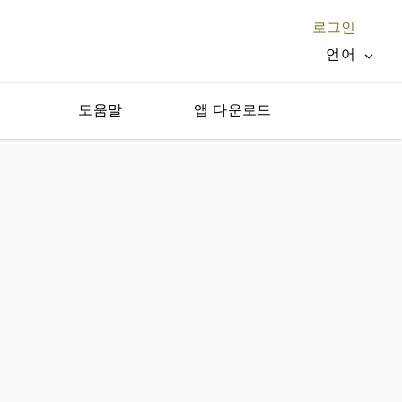
로그인
언어
지
도움말
앱 다운로드
닫기 X