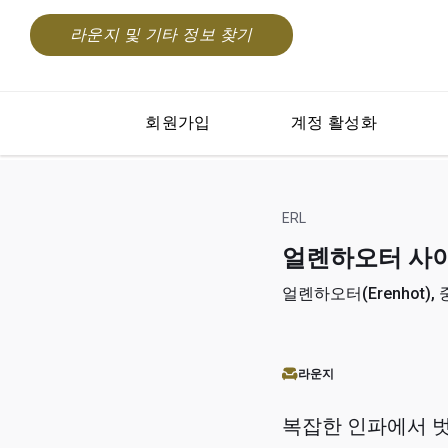
라운지 및 기타 정보 찾기
회원가입
계정 활성화
ERL
얼롄하오터 사이우수
얼롄하오터(Erenhot), 중
라운지
복잡한 인파에서 