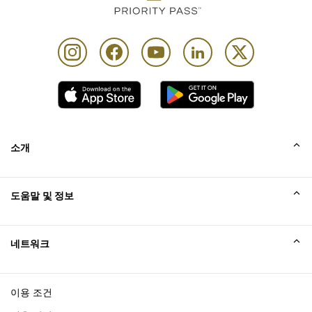
소개
회사소개
도움말 및 정보
Collinson
Collinson 법적 진술
도움말
네트워크
새소식
사이트맵
Excellence Awards
affiliate가입
이용 조건
블로그