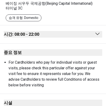
베이징 서우두 국제공항(Beijing Capital International)
터미널 3C
승객 유형: Domestic
시간: 08:00 - 22:00
Monday
08:00 - 22:00
중요 정보
Tuesday
08:00 - 22:00
Wednesday
08:00 - 22:00
For Cardholders who pay for individual visits or guest 
visits, please check this particular offer against your 
Thursday
08:00 - 22:00
visit fee to ensure it represents value for you. We 
Friday
08:00 - 22:00
advise Cardholders to review full Conditions of access 
below before visiting
Saturday
08:00 - 22:00
Sunday
08:00 - 22:00
시설