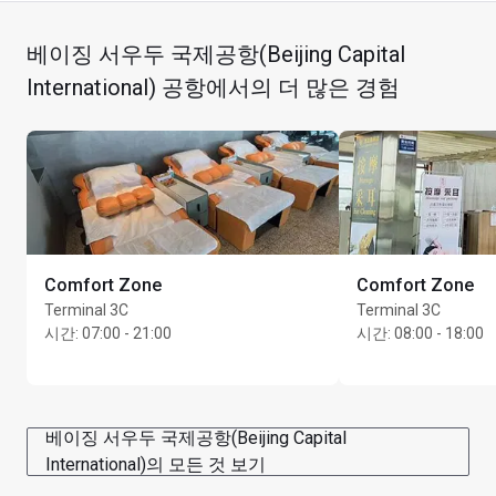
금연(전자 담배 포함)
게이트 C11 and C12 근처
복장 규정 없음
베이징 서우두 국제공항(Beijing Capital
모든 어린이는 성인이 동행해야 합니다.
International) 공항에서의 더 많은 경험
각 트리트먼트는 카드 소지자의 이용 가능한 기존 라운지 
방문 할당량 중 라운지 방문 1회에 상응하며, 해당하는 경
우 카드 소지자에게 요금이 청구됩니다. 예를 들어, 카드 
소지자가 동반자 1명을 등록하는 경우, 계정에 ‘카드 소지
자 1명 방문 + 동반자 1명 방문’으로 청구됩니다. 등록 시
점에는 카드 소지자 1인 기준 방문당 카드 1장만 허용됩
니다. 이 혜택을 이용하려면 카드 소지자는 트리트먼트를 
Comfort Zone
Comfort Zone
받기 전, 유효한 카드와 당일 출발이 확정된 탑승권을 제
Terminal 3C
Terminal 3C
시해야 합니다
시간
:
07:00 - 21:00
시간
:
08:00 - 18:00
카드 소지자는 라운지 방문 혜택으로 24시간 내 매일 
07:00 - 21:00(이 시간대 이전 또는 이후의 모든 트리트먼
트는 유료)에 20분 바디 마사지(다음 중 하나: 등/허리/어
베이징 서우두 국제공항(Beijing Capital
깨/다리/목/팔/머리/얼굴(CNY198 상당), 20분 발 마사지
International)의 모든 것 보기
(CNY198 상당) 또는 20분 귀 트리트먼트(CNY198 상당)) 
중에서 한 가지 혜택을 이용할 수 있습니다.