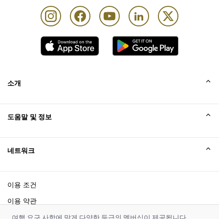
소개
회사소개
도움말 및 정보
Collinson
Collinson 법적 진술
도움말
네트워크
새소식
사이트맵
Excellence Awards
affiliate가입
이용 조건
블로그
이용 약관
쿠키 고지
여행 요구 사항에 맞게 다양한 등급의 멤버십이 제공됩니다.