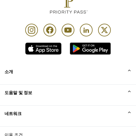
소개
회사소개
도움말 및 정보
Collinson
Collinson 법적 진술
도움말
네트워크
새소식
사이트맵
Excellence Awards
affiliate가입
이용 조건