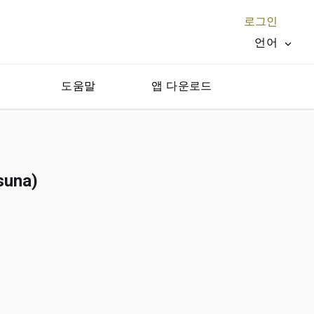
로그인
언어
지
도움말
앱 다운로드
닫기 X
una)