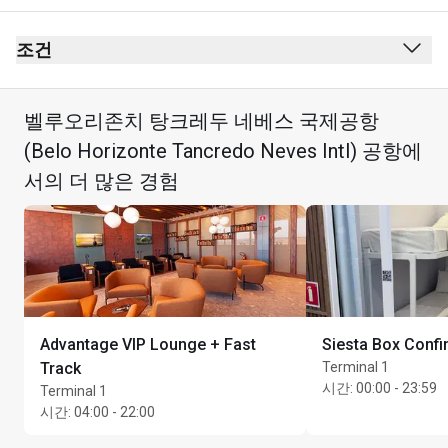
출발
보안 검사대 통과 후
조건
여권 심사대 통과 후
금연(전자 담배 포함)
보딩 게이트 2 앞에 있는 엘리베이터나 계단을 이용해 2
벨루오리존치 탕크레두 네베스 국제공항
복장 규정 없음
층으로 올라가면 라운지가 있습니다.
(Belo Horizonte Tancredo Neves Intl) 공항에
최대 3시간 이용 가능
서의 더 많은 경험
최대 이용 시간: 3시간
Advantage VIP Lounge + Fast
Siesta Box Confi
Track
Terminal 1
시간
:
00:00 - 23:59
Terminal 1
시간
:
04:00 - 22:00