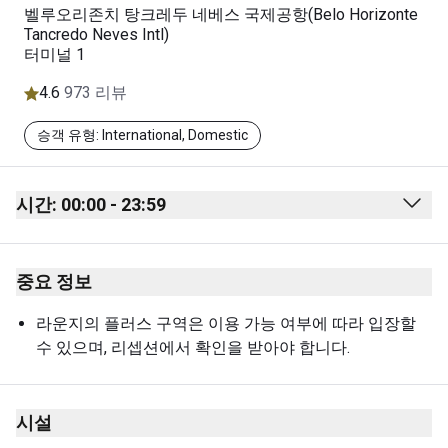
벨루오리존치 탕크레두 네베스 국제공항(Belo Horizonte
Tancredo Neves Intl)
터미널 1
4.6
973 리뷰
승객 유형: International, Domestic
시간: 00:00 - 23:59
Monday
00:00 - 23:59
중요 정보
Tuesday
00:00 - 23:59
Wednesday
00:00 - 23:59
라운지의 플러스 구역은 이용 가능 여부에 따라 입장할 
수 있으며, 리셉션에서 확인을 받아야 합니다.
Thursday
00:00 - 23:59
Friday
00:00 - 23:59
시설
Saturday
00:00 - 23:59