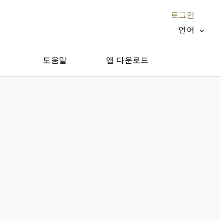
로그인
언어
지
도움말
앱 다운로드
닫기 X