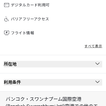
Sunday
00:00 - 23:59
デジタルカード利用可
バリアフリーアクセス
フライト情報
すべて表示
所在地
出発ロビー
保安検査を受けた後にあります。
利用条件
出入国審査を受けた後にあります。
禁煙(電子タバコを含む)
レベル3
バンコク・スワンナプーム国際空港
服装規定なし
ゲート2 (West Side)の向かい側にあります。