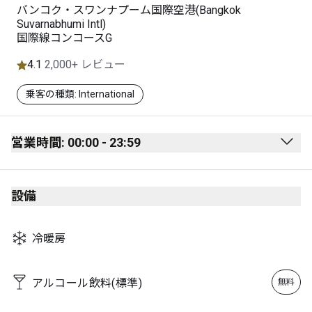
バンコク・スワンナプーム国際空港(Bangkok
Suvarnabhumi Intl)
国際線コンコースG
4.1
2,000+ レビュー
乗客の種類: International
営業時間: 00:00 - 23:59
Monday
00:00 - 23:59
設備
Tuesday
00:00 - 23:59
Wednesday
00:00 - 23:59
冷暖房
Thursday
00:00 - 23:59
Friday
00:00 - 23:59
アルコール飲料(標準)
無料
Saturday
00:00 - 23:59