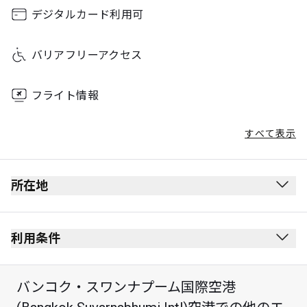
Sunday
00:00 - 23:59
デジタルカード利用可
バリアフリーアクセス
フライト情報
すべて表示
所在地
出発ロビー
保安検査を受けた後にあります。
利用条件
出入国審査を受けた後にあります。
禁煙(電子タバコを含む)
レベル3
バンコク・スワンナプーム国際空港
服装規定なし
(西側)