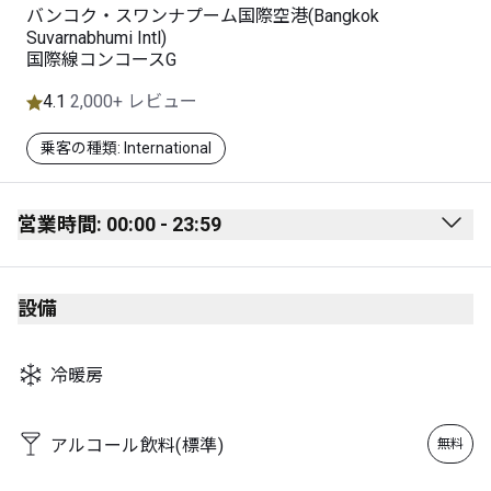
バンコク・スワンナプーム国際空港(Bangkok
Suvarnabhumi Intl)
国際線コンコースG
4.1
2,000+ レビュー
乗客の種類: International
営業時間: 00:00 - 23:59
Monday
00:00 - 23:59
設備
Tuesday
00:00 - 23:59
Wednesday
00:00 - 23:59
冷暖房
Thursday
00:00 - 23:59
Friday
00:00 - 23:59
アルコール飲料(標準)
無料
Saturday
00:00 - 23:59