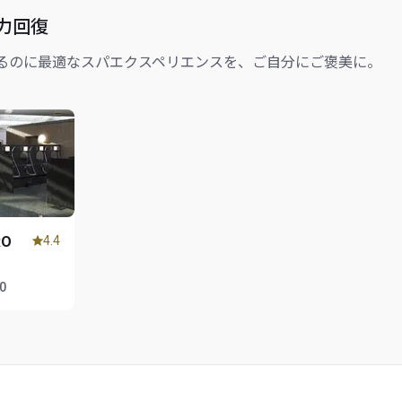
力回復
るのに最適なスパエクスペリエンスを、ご自分にご褒美に。
RO
4.4
00