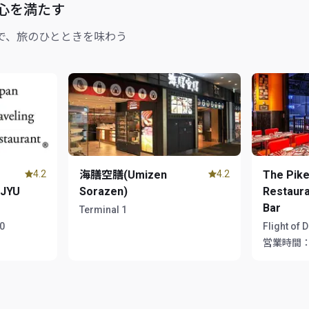
心を満たす
で、旅のひとときを味わう
4.2
海膳空膳(Umizen
4.2
The Pike
EJYU
Sorazen)
Restaura
Bar
Terminal 1
00
Flight of 
営業時間