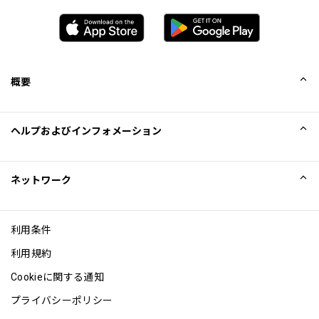
た、チップの支払いに充てることもできません。
カード保持者様は、入店時間から6時間以内に当レスト
ランを再度ご利用になることはできません。
時間帯によってはレストランの座席制限を超えること
概要
があり、その場合にはレストラン側の判断によりご利
用が制限されることがありますのでご了承ください。
会社概要
ヘルプおよびインフォメーション
Priority Pass and its Affiliates Companies shall not be 
Collinson
liable should the offer value be less than Customers 
Collinson法的記述
ヘルプ
lounge visit entitlement. Customers who pay for lounge 
ネットワーク
and guest visits are advised to review programme 
ニュース
サイトマップ
Conditions of Use prior to accessing the offer
Excellence Awards
アフィリエイト
This location is offered as an alternative to a lounge visit 
利用条件
ブログ
and other airport experiences. Using entitlements 
利用規約
repeatedly within a single airport trip may result in 
Cookieに関する通知
charges from your benefit provider
プライバシーポリシー
最大滞在可能時間：2時間