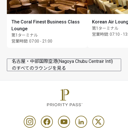
持者様がお持ちのラウンジのご利用可能回数内でのラ
ウンジご訪問1回分に相当します。ご利用の条件によっ
ては、指定の料金をカード保持者様に請求いたしま
The Coral Finest Business Class
Korean Air Loun
す。例えば、カード保持者様が1名の同伴者様を登録さ
Lounge
第1ターミナル
れた場合、ご請求から6,800円(JPY)の割引をお受け取
営業時間
:
07:10 - 13
第1ターミナル
りいただけます。これはアカウント上では、カード保
営業時間
:
07:00 - 21:00
持者様1名分のご利用 + 同伴者様1名分のご利用という
内訳のご請求となります。受付にてご利用になれるカ
ードの枚数は、カード保持者1名様につき1枚のみとな
名古屋・中部国際空港(Nagoya Chubu Centrair Intl)
ります。
のすべてのラウンジを見る
カード保持者様には、ご同伴者様を1回のご利用につき
最大2名ご登録いただけます。
ご注文の前に、カード保持者様とご同伴者様は有効な
カードと出発3時間以内の搭乗券をご提示いただく必要
があります。
大人の方とお食事をシェアされる場合に限り、6歳未満
のお子様は無料です。
セットメニューの譲渡、換金、返金はできません。ま