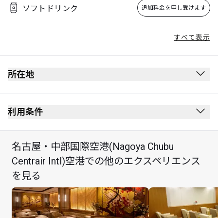
ソフトドリンク
追加料金を申し受けます
すべて表示
所在地
出発ロビー
保安検査を受ける前にあります。
利用条件
出入国審査を受ける前にあります。
禁煙(電子タバコを含む)
3rd階
名古屋・中部国際空港(Nagoya Chubu
服装規定なし
レストランは第2ターミナル近くの「Flight of 
Centrair Intl)空港での他のエクスペリエンス
カード保持者様は、ラウンジの無料ご利用回数分を使
Dreams」ビル内にあります。
を見る
って、最大2時間のご滞在およびレストランが指定する
3,400円(JPY)相当のセットメニュー(ご提供している場
合はアルコール飲料も含む)を1回無料でお楽しみいた
だけます。セットメニューの1回のご利用は、カード保