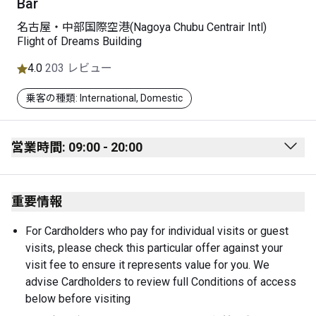
Bar
名古屋・中部国際空港(Nagoya Chubu Centrair Intl)
Flight of Dreams Building
4.0
203 レビュー
乗客の種類: International, Domestic
営業時間: 09:00 - 20:00
Monday
09:00 - 20:00
重要情報
Tuesday
09:00 - 20:00
Wednesday
09:00 - 20:00
For Cardholders who pay for individual visits or guest 
visits, please check this particular offer against your 
Thursday
09:00 - 20:00
visit fee to ensure it represents value for you. We 
Friday
09:00 - 20:00
advise Cardholders to review full Conditions of access 
below before visiting
Saturday
09:00 - 21:00