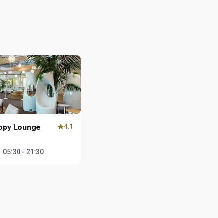
opy Lounge
4.1
1
：
05:30 - 21:30