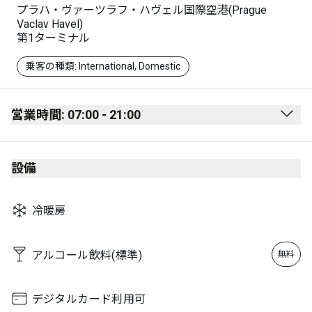
プラハ・ヴァーツラフ・ハヴェル国際空港(Prague
Vaclav Havel)
第1ターミナル
乗客の種類: International, Domestic
営業時間: 07:00 - 21:00
Monday
07:00 - 21:00
設備
Tuesday
07:00 - 21:00
Wednesday
07:00 - 21:00
冷暖房
Thursday
07:00 - 21:00
Friday
07:00 - 21:00
アルコール飲料(標準)
無料
Saturday
07:00 - 21:00
Sunday
07:00 - 21:00
デジタルカード利用可