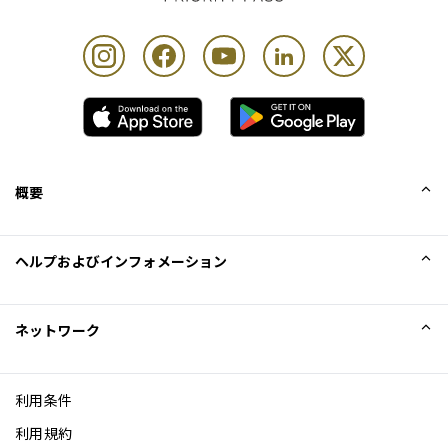
概要
カード保持者1名様につき最大Unlimited名様まで
会社概要
ヘルプおよびインフォメーション
Collinson
Collinson法的記述
ヘルプ
ネットワーク
ニュース
サイトマップ
Excellence Awards
アフィリエイト
利用条件
ブログ
利用規約