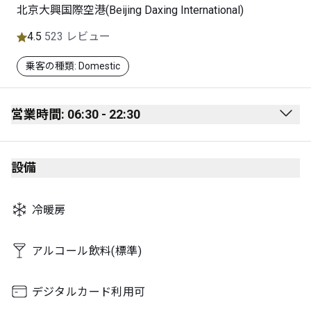
北京大興国際空港(Beijing Daxing International)
4.5
523 レビュー
乗客の種類: Domestic
営業時間: 06:30 - 22:30
Monday
06:30 - 22:30
設備
Tuesday
06:30 - 22:30
Wednesday
06:30 - 22:30
冷暖房
Thursday
06:30 - 22:30
Friday
06:30 - 22:30
アルコール飲料(標準)
Saturday
06:30 - 22:30
デジタルカード利用可
Sunday
06:30 - 22:30