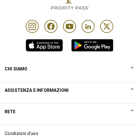
CHI SIAMO
La nostra storia
ASSISTENZA E INFORMAZIONI
Collinson
Dichiarazioni legali di Collinson
Aiuto
RETE
Notizie
Mappa del sito
Excellence Awards
Affiliati internet
Condizioni d’uso
Blog