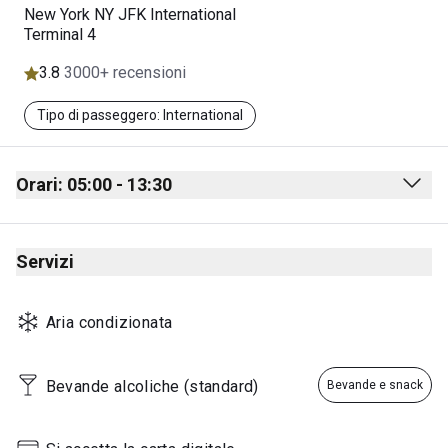
New York NY JFK International
Terminal 4
3.8
3000+ recensioni
Tipo di passeggero: International
Orari: 05:00 - 13:30
Monday
05:00 - 13:30
Servizi
Tuesday
05:00 - 13:30
Wednesday
05:00 - 13:30
Aria condizionata
Thursday
05:00 - 13:30
Friday
05:00 - 13:30
Bevande alcoliche (standard)
Bevande e snack
Saturday
05:00 - 13:30
Sunday
05:00 - 13:30