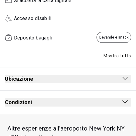
Si accetta la carta digitale
Accesso disabili
Deposito bagagli
Bevande e snack
Mostra tutto
Ubicazione
Partenze
Dopo i controlli di sicurezza
Condizioni
Dopo il controllo passaporti
È vietato fumare (anche sigarette elettroniche)
The lounge is located above Boarding Gates A4 and A5
Nessun codice di abbigliamento previsto
Altre esperienze all’aeroporto New York NY
L’accesso è consentito nelle 3 ore precedenti all’orario 