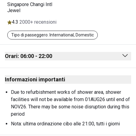
Singapore Changi Intl
Jewel
4.3
2000+ recensioni
Tipo di passeggero: International, Domestic
Orari: 06:00 - 22:00
Monday
06:00 - 22:00
Informazioni importanti
Tuesday
06:00 - 22:00
Wednesday
06:00 - 22:00
Due to refurbishment works of shower area, shower 
facilities will not be available from 01AUG26 until end of 
Thursday
06:00 - 22:00
NOV26. There may be some noise disruption during this 
Friday
06:00 - 22:00
period
Nota: ultima ordinazione cibo alle 21:00, tutti i giorni
Saturday
06:00 - 22:00
Sunday
06:00 - 22:00