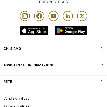
CHI SIAMO
La nostra storia
ASSISTENZA E INFORMAZIONI
Collinson
Dichiarazioni legali di Collinson
Aiuto
RETE
Notizie
Mappa del sito
Excellence Awards
Affiliati internet
Condizioni d’uso
Blog
Termini di utilizzo