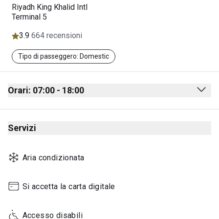
Riyadh King Khalid Intl
Terminal 5
3.9
664 recensioni
Tipo di passeggero: Domestic
Orari: 07:00 - 18:00
Monday
07:00 - 18:00
Servizi
Tuesday
07:00 - 18:00
Wednesday
07:00 - 18:00
Aria condizionata
Thursday
07:00 - 18:00
Friday
07:00 - 18:00
Si accetta la carta digitale
Saturday
07:00 - 18:00
Accesso disabili
Sunday
07:00 - 18:00