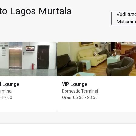
 ore
rto Lagos Murtala
ti per titolare di carta
Vedi tutt
Muhamm
l Lounge
VIP Lounge
rminal
Domestic Terminal
- 17:00
Orari
:
06:30 - 23:55