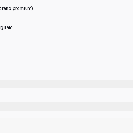
(brand premium)
igitale