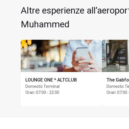
Soggiorno massimo: 3
Altre esperienze all’aeropo
Massimo Unlimited ospi
Muhammed
LOUNGE ONE * ALTCLUB
The Gabfo
Domestic Terminal
Domestic Te
Orari
:
07:00 - 22:00
Orari
:
07:00 