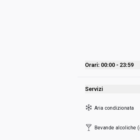
Orari: 00:00 - 23:59
Monday
Servizi
Tuesday
Wednesday
Aria condizionata
Thursday
Friday
Bevande alcoliche (
Saturday