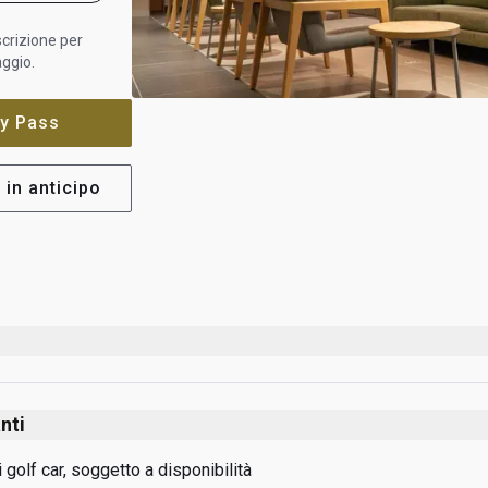
iscrizione per
aggio.
ity Pass
 in anticipo
nti
 golf car, soggetto a disponibilità