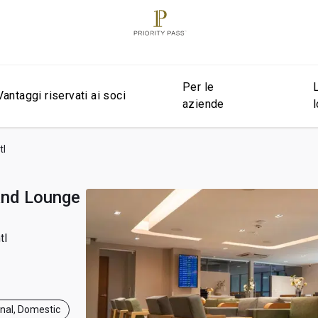
Per le
Vantaggi riservati ai soci
aziende
tl
and Lounge
tl
onal, Domestic