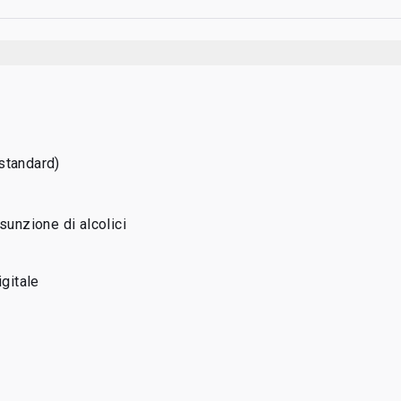
standard)
ssunzione di alcolici
igitale