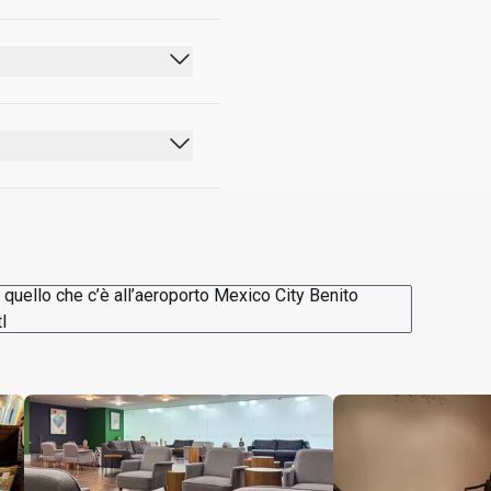
il diritto di prenotare i 
o quello che c’è all’aeroporto Mexico City Benito
l
el), caffè Specialty