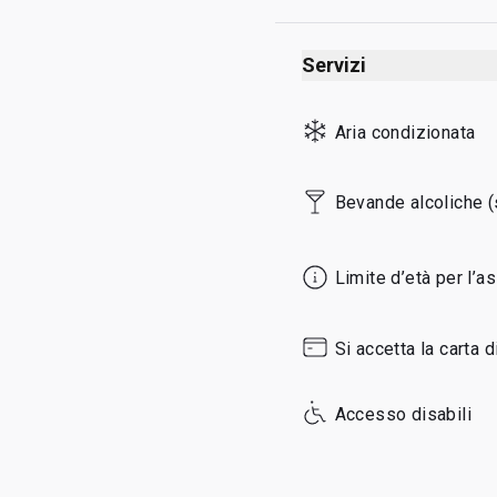
Thursday
Friday
Servizi
Saturday
Aria condizionata
Sunday
Bevande alcoliche (
Limite d’età per l’a
Si accetta la carta d
Accesso disabili