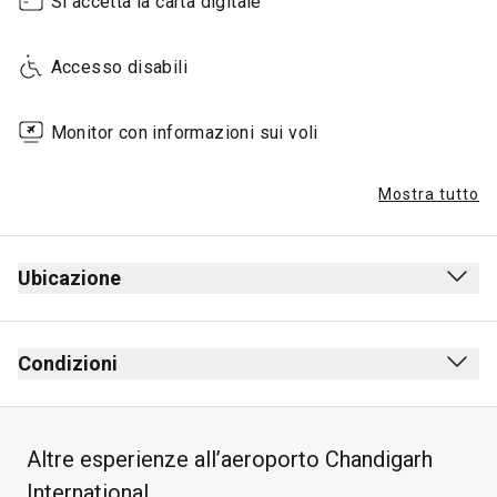
Si accetta la carta digitale
Accesso disabili
Monitor con informazioni sui voli
Mostra tutto
Ubicazione
Condizioni
Altre esperienze all’aeroporto Chandigarh
Soggiorno massimo: 2 ore
International