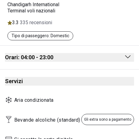
Chandigarh International
Terminal voli nazionali
3.3
335 recensioni
Tipo di passeggero: Domestic
Orari: 04:00 - 23:00
Monday
04:00 - 23:00
Servizi
Tuesday
04:00 - 23:00
Wednesday
04:00 - 23:00
Aria condizionata
Thursday
04:00 - 23:00
Friday
04:00 - 23:00
Bevande alcoliche (standard)
Gli extra sono a pagamento
Saturday
04:00 - 23:00
Sunday
04:00 - 23:00