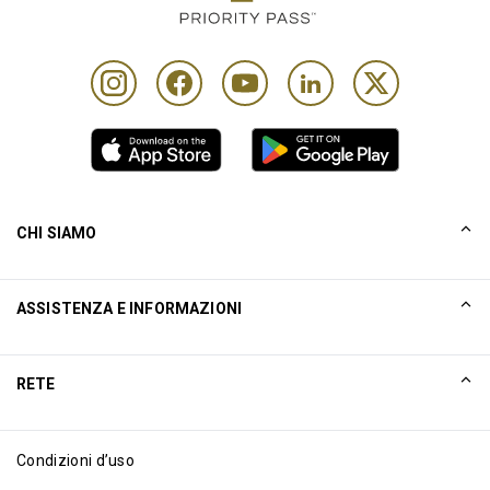
CHI SIAMO
La nostra storia
ASSISTENZA E INFORMAZIONI
Collinson
Dichiarazioni legali di Collinson
Aiuto
RETE
Notizie
Mappa del sito
Excellence Awards
Affiliati internet
Condizioni d’uso
Blog