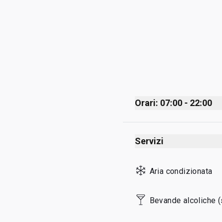
Orari: 07:00 - 22:00
Monday
Servizi
Tuesday
Wednesday
Aria condizionata
Thursday
Friday
Bevande alcoliche (
Saturday