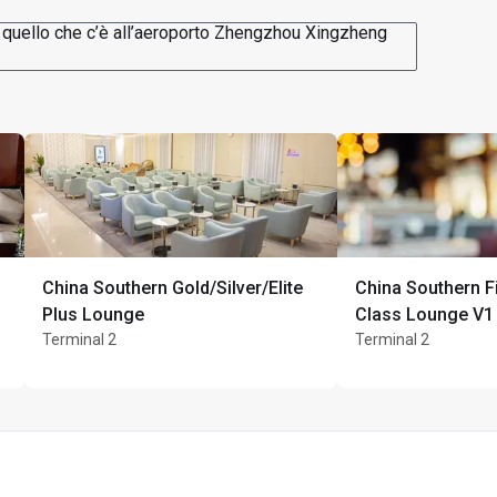
o quello che c’è all’aeroporto Zhengzhou Xingzheng
China Southern Gold/Silver/Elite
China Southern F
Plus Lounge
Class Lounge V1
Terminal 2
Terminal 2