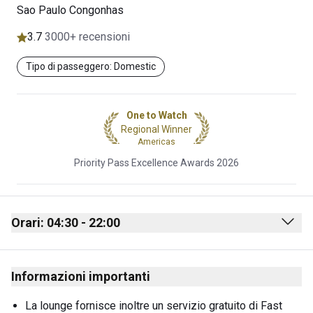
Sao Paulo Congonhas
3.7
3000+ recensioni
Tipo di passeggero: Domestic
One to Watch
Regional Winner
Americas
Priority Pass Excellence Awards 2026
Orari: 04:30 - 22:00
Monday
04:30 - 22:00
Informazioni importanti
Tuesday
04:30 - 22:00
Wednesday
04:30 - 22:00
La lounge fornisce inoltre un servizio gratuito di Fast 