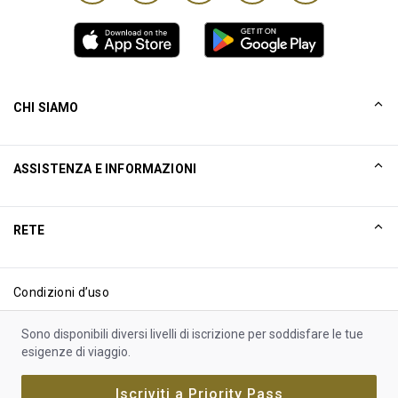
CHI SIAMO
La nostra storia
ASSISTENZA E INFORMAZIONI
Collinson
Dichiarazioni legali di Collinson
Aiuto
RETE
Notizie
Mappa del sito
Excellence Awards
Affiliati internet
Condizioni d’uso
Blog
Termini di utilizzo
Sono disponibili diversi livelli di iscrizione per soddisfare le tue
Informativa sui cookie
esigenze di viaggio.
Informativa sulla privacy
Iscriviti a Priority Pass