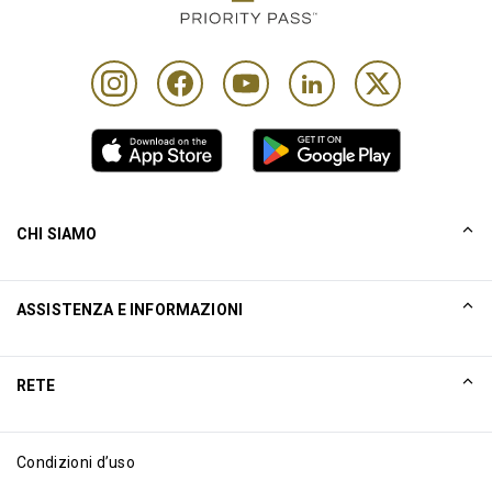
CHI SIAMO
La nostra storia
ASSISTENZA E INFORMAZIONI
Collinson
Dichiarazioni legali di Collinson
Aiuto
RETE
Notizie
Mappa del sito
Excellence Awards
Affiliati internet
Condizioni d’uso
Blog