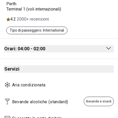
Perth
Terminal 1 (voli internazionali)
4.2
2000+ recensioni
Tipo di passeggero: International
Orari: 04:00 - 02:00
Monday
04:00 - 02:00
Servizi
Tuesday
04:00 - 02:00
Wednesday
04:00 - 02:00
Aria condizionata
Thursday
04:00 - 02:00
Friday
04:00 - 02:00
Bevande alcoliche (standard)
Bevande e snack
Saturday
04:00 - 02:00
Sunday
04:00 - 02:00