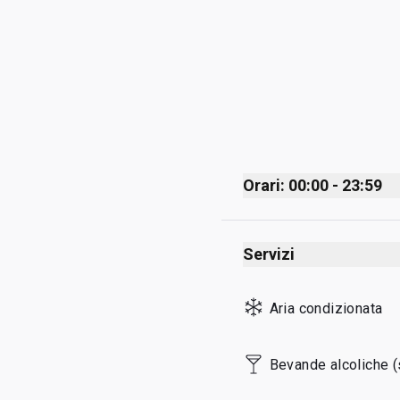
Orari: 00:00 - 23:59
Monday
Servizi
Tuesday
Wednesday
Aria condizionata
Thursday
Friday
Bevande alcoliche (
Saturday