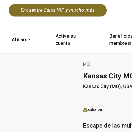
Encuentre Salas VIP y mucho más
Active su
Beneficios
Afiliarse
cuenta
membresí
MCI
Kansas City MO
Kansas City (MO), US
Salas VIP
Escape de las mul