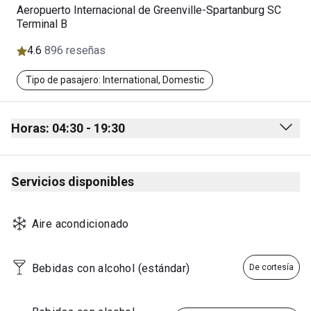
Aeropuerto Internacional de Greenville-Spartanburg SC
Terminal B
4.6
896 reseñas
Tipo de pasajero: International, Domestic
Horas: 04:30 - 19:30
Monday
04:30 - 19:30
Servicios disponibles
Tuesday
04:30 - 19:30
Wednesday
04:30 - 19:30
Aire acondicionado
Thursday
04:30 - 19:30
Friday
04:30 - 19:30
Bebidas con alcohol (estándar)
De cortesía
Saturday
04:30 - 19:30
Sunday
04:30 - 19:30