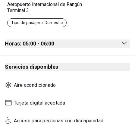
Aeropuerto Internacional de Rangún
Terminal 3
Tipo de pasajero: Domestic
Horas: 05:00 - 06:00
Monday
05:00 - 06:00
Servicios disponibles
Tuesday
05:00 - 06:00
Wednesday
05:00 - 06:00
Aire acondicionado
Thursday
05:00 - 06:00
Friday
05:00 - 06:00
Tarjeta digital aceptada
Saturday
05:00 - 06:00
Acceso para personas con discapacidad
Sunday
05:00 - 06:00