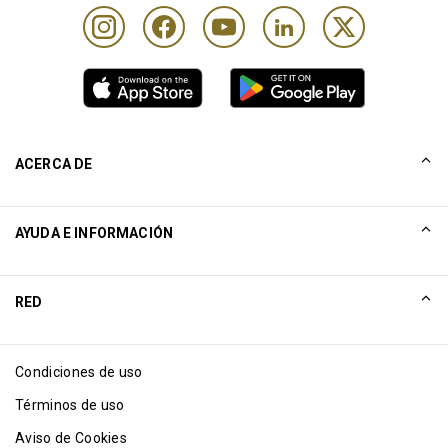
ACERCA DE
Nuestra Historia
AYUDA E INFORMACIÓN
Collinson
Declaraciones legales de Collinson
Ayuda
RED
Noticias
Mapa del sitio
Excellence Awards
Asociación por Internet
Condiciones de uso
Blog
Términos de uso
Aviso de Cookies