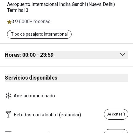
Aeropuerto Internacional Indira Gandhi (Nueva Delhi)
Terminal 3
3.9
6000+ reseñas
Tipo de pasajero: International
Horas: 00:00 - 23:59
Monday
00:00 - 23:59
Servicios disponibles
Tuesday
00:00 - 23:59
Wednesday
00:00 - 23:59
Aire acondicionado
Thursday
00:00 - 23:59
Friday
00:00 - 23:59
Bebidas con alcohol (estándar)
De cortesía
Saturday
00:00 - 23:59
Sunday
00:00 - 23:59