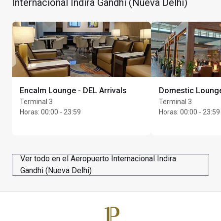
Internacional Indira Gandhi (Nueva Delhi)
Máximo de Unlimited invitados por titular de la tarjeta
Encalm Lounge - DEL Arrivals
Domestic Lounge
Terminal 3
Terminal 3
Horas
:
00:00 - 23:59
Horas
:
00:00 - 23:59
Ver todo en el Aeropuerto Internacional Indira
Gandhi (Nueva Delhi)