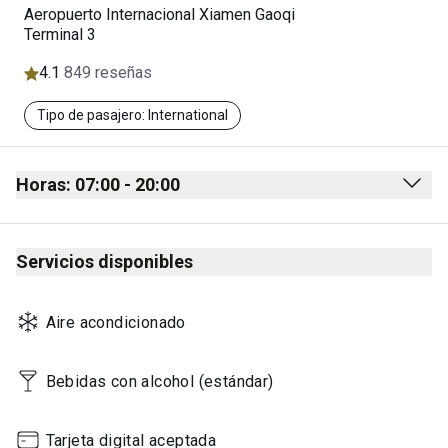
Aeropuerto Internacional Xiamen Gaoqi
Terminal 3
4.1
849 reseñas
Tipo de pasajero: International
Horas: 07:00 - 20:00
Monday
07:00 - 20:00
Servicios disponibles
Tuesday
07:00 - 20:00
Wednesday
07:00 - 20:00
Aire acondicionado
Thursday
07:00 - 20:00
Friday
07:00 - 20:00
Bebidas con alcohol (estándar)
Saturday
07:00 - 20:00
Tarjeta digital aceptada
Sunday
07:00 - 20:00