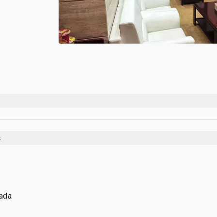
s
tada