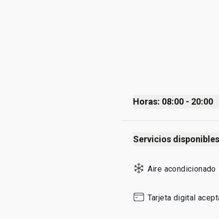
Horas: 08:00 - 20:00
Monday
Servicios disponible
Tuesday
Wednesday
Aire acondicionado
Thursday
Friday
Tarjeta digital acep
Saturday