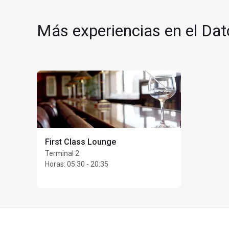
Llamadas de cortesía 
Permanencia máxima: 
Más experiencias en el Da
First Class Lounge
Terminal 2
Horas
:
05:30 - 20:35