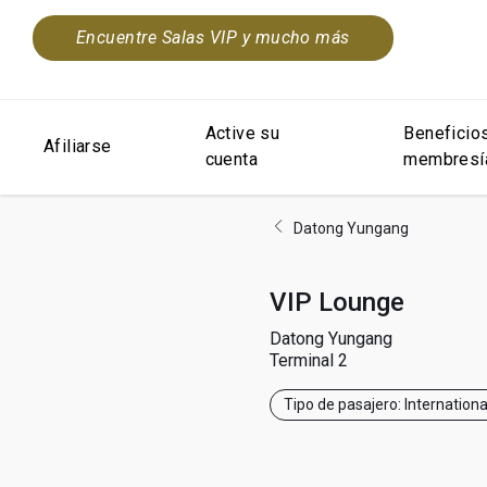
Encuentre Salas VIP y mucho más
Active su
Beneficios
Afiliarse
cuenta
membresí
Datong Yungang
VIP Lounge
Datong Yungang
Terminal 2
Tipo de pasajero: Internation