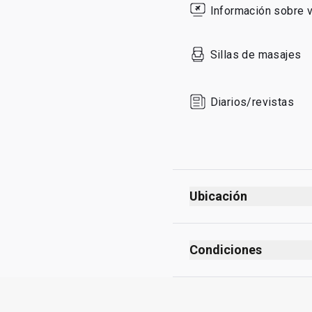
Información sobre 
Sunday
Sillas de masajes
Diarios/revistas
Ubicación
Salidas
Antes de los controle
Condiciones
Antes del control de 
Prohibido fumar (inclu
La Sala VIP se encuent
Sin código de vestime