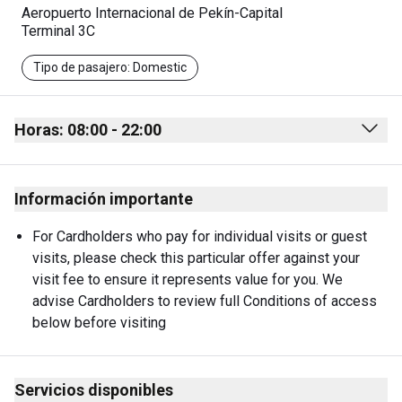
Aeropuerto Internacional de Pekín-Capital
Terminal 3C
Tipo de pasajero: Domestic
Horas: 08:00 - 22:00
Monday
08:00 - 22:00
Información importante
Tuesday
08:00 - 22:00
Wednesday
08:00 - 22:00
For Cardholders who pay for individual visits or guest 
visits, please check this particular offer against your 
Thursday
08:00 - 22:00
visit fee to ensure it represents value for you. We 
Friday
08:00 - 22:00
advise Cardholders to review full Conditions of access 
below before visiting
Saturday
08:00 - 22:00
Sunday
08:00 - 22:00
Servicios disponibles