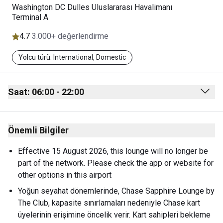
Washington DC Dulles Uluslararası Havalimanı
Terminal A
4.7
3.000+ değerlendirme
Yolcu türü: International, Domestic
Saat: 06:00 - 22:00
Monday
06:00 - 22:00
Önemli Bilgiler
Tuesday
06:00 - 22:00
Wednesday
06:00 - 22:00
Effective 15 August 2026, this lounge will no longer be 
part of the network. Please check the app or website for 
Thursday
06:00 - 22:00
other options in this airport
Friday
06:00 - 22:00
Yoğun seyahat dönemlerinde, Chase Sapphire Lounge by 
The Club, kapasite sınırlamaları nedeniyle Chase kart 
Saturday
06:00 - 22:00
üyelerinin erişimine öncelik verir. Kart sahipleri bekleme 
Sunday
06:00 - 22:00