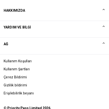
HAKKIMIZDA
Tarihçemiz
YARDIM VE BILGI
Collinson
Collinson Yasal Beyanlar
Yardım
AĞ
Haberler
Site Haritası
Excellence Awards
Ortak
Kullanım Koşulları
Blog
Kullanım Şartları
Çerez Bildirimi
Gizlilik bildirimi
Erişilebilirlik beyanı
© Priority Pass Limited 2026