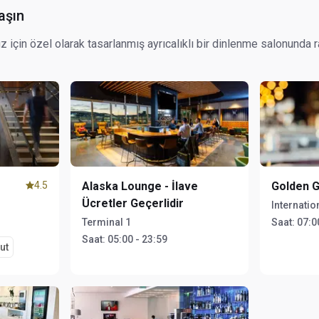
aşın
için özel olarak tasarlanmış ayrıcalıklı bir dinlenme salonunda r
4.5
Alaska Lounge - İlave
Golden 
Ücretler Geçerlidir
Internatio
Terminal 1
Saat:
07:0
Saat:
05:00 - 23:59
ut