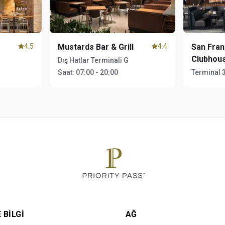
4.5
Mustards Bar & Grill
4.4
San Fran
Clubhou
Dış Hatlar Terminali G
Saat:
07:00 - 20:00
Terminal 
 BILGI
AĞ