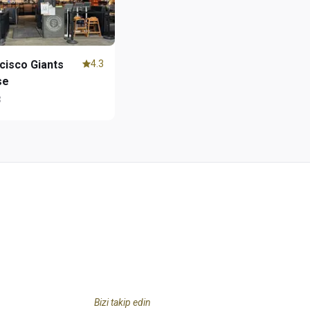
cisco Giants
4.3
se
3
Bizi takip edin