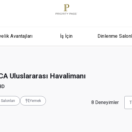
elik Avantajları
İş İçin
Dinlenme Salon
CA Uluslararası Havalimanı
ABD
Salonları
Yemek
8
Deneyimler
T