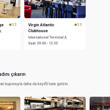
ge
3.3
Virgin Atlantic
3.3
Clubhouse
A
International Terminal A
Saat:
09:00 - 13:30
adını çıkarın
an kuponuyla daha da keyifli hale getirin.