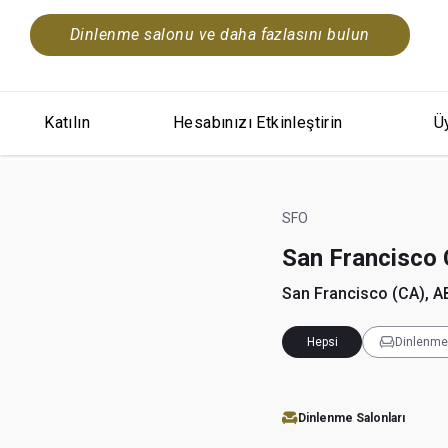
Dinlenme salonu ve daha fazlasını bulun
Katılın
Hesabınızı Etkinleştirin
Üy
SFO
San Francisco 
San Francisco (CA), 
Hepsi
Dinlenme 
Dinlenme Salonları