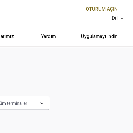
OTURUM AÇIN
Dil
larımız
Yardım
Uygulamayı İndir
KAPAT X
üm terminaller