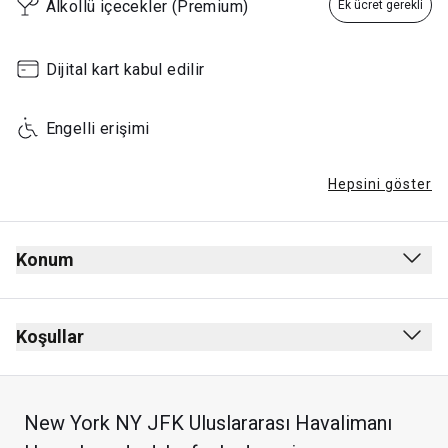
Alkollü içecekler (Premium)
Ek ücret gerekli
Saturday
07:30 - 23:59
Dijital kart kabul edilir
00:00 - 01:00
Sunday
07:30 - 21:00
Engelli erişimi
Hepsini göster
Konum
Gidiş
Güvenlik kontrolünden sonra
Koşullar
Pasaport kontrolünden sonra
Sigara içmek yasak (elektronik sigara dahil)
Kapı 8 and 9’in yanındadır.
Kıyafet zorunluluğu yok
New York NY JFK Uluslararası Havalimanı
Programlı uçuş kalkış saatinden 3 saat önce 