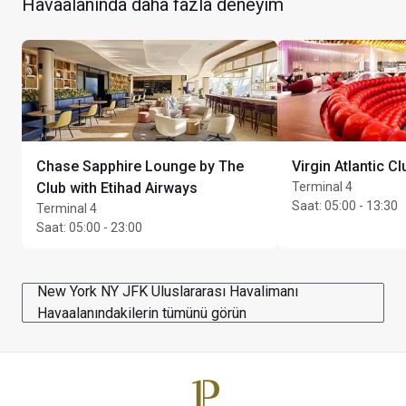
Havaalanında daha fazla deneyim
kullanılmasına izin verilmektedir
Mekan darlığı nedeniyle dinlenme salonuna erişim 
engellenebilir; dinlenme salonu gerektiğinde koltuk 
rezerve etme hakkını saklı tutar
Tüm kart sahipleri ve misafirlerinin, dinlenme salonunu 
kullanmak için aynı gün seyahat onayı taşıyan bir JFK 
Gidiş Biniş Kartı göstermeleri gereklidir
Chase Sapphire Lounge by The
Virgin Atlantic C
Club with Etihad Airways
Terminal 4
Kokteyller ücrete tabidir
Saat
:
05:00 - 13:30
Terminal 4
Maks. kalış süresi: 3 saat
Saat
:
05:00 - 23:00
New York NY JFK Uluslararası Havalimanı
Havaalanındakilerin tümünü görün