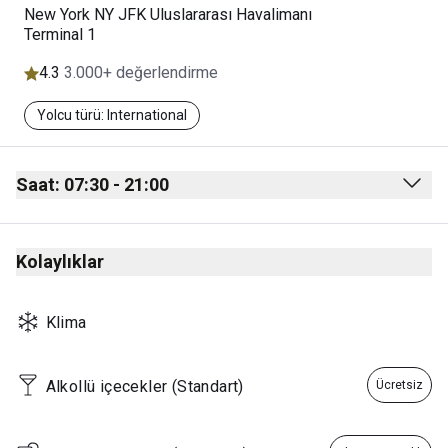
New York NY JFK Uluslararası Havalimanı
Terminal 1
4.3
3.000+ değerlendirme
Yolcu türü: International
Saat: 07:30 - 21:00
Monday
07:30 - 21:00
Kolaylıklar
Tuesday
07:30 - 23:59
00:00 - 01:00
Klima
Wednesday
07:30 - 21:00
Thursday
07:30 - 23:59
Alkollü içecekler (Standart)
Ücretsiz
00:00 - 01:00
Friday
07:30 - 21:00