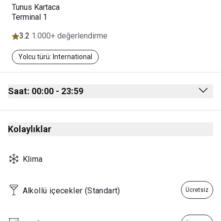
Tunus Kartaca
Terminal 1
3.2
1.000+ değerlendirme
Yolcu türü: International
Saat: 00:00 - 23:59
Monday
00:00 - 23:59
Kolaylıklar
Tuesday
00:00 - 23:59
Wednesday
00:00 - 23:59
Klima
Thursday
00:00 - 23:59
Friday
00:00 - 23:59
Alkollü içecekler (Standart)
Ücretsiz
Saturday
00:00 - 23:59
Sunday
00:00 - 23:59