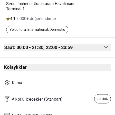
Seoul Incheon Uluslararası Havalimanı
Terminal 1
4.1
2.000+ değerlendirme
Yolcu türü: International, Domestic
Saat: 00:00 - 21:30, 22:00 - 23:59
Monday
00:00 - 21:30
Kolaylıklar
22:00 - 23:59
Tuesday
00:00 - 21:30
Klima
22:00 - 23:59
Wednesday
00:00 - 21:30
Alkollü içecekler (Standart)
Ücretsiz
22:00 - 23:59
Thursday
00:00 - 21:30