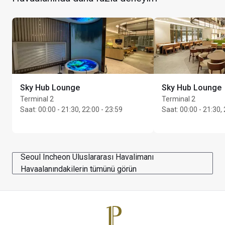
Dinlenme salonu Batı Kanadındadır.
Maks. kalış süresi: 5 saat
Sky Hub Lounge
Sky Hub Lounge
Terminal 2
Terminal 2
Saat
:
00:00 - 21:30, 22:00 - 23:59
Saat
:
00:00 - 21:30, 
Seoul Incheon Uluslararası Havalimanı
Havaalanındakilerin tümünü görün