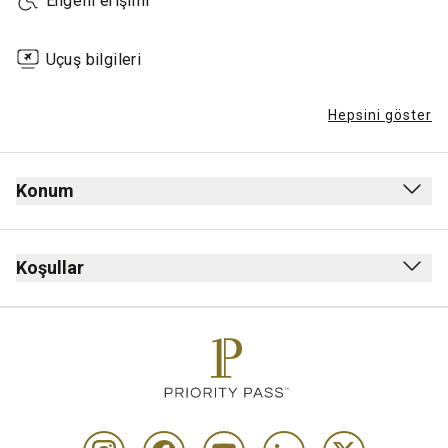
Engelli erişimi
Uçuş bilgileri
Hepsini göster
Konum
Gidiş
Güvenlik kontrolünden sonra
Koşullar
Pasaport kontrolünden sonra
Sigara içmek yasak (elektronik sigara dahil)
Schengen Bölgesi
Kıyafet zorunluluğu yok
1st Katı, ile yürüyen merdiven
Saatler, uçuş programlarına göre değişiklik gösterebilir
Dinlenme salonu, kahvecinin yanındadır.
Maks. kalış süresi: 3 saat