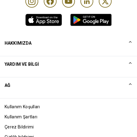
HAKKIMIZDA
Tarihçemiz
YARDIM VE BILGI
Collinson
Collinson Yasal Beyanlar
Yardım
AĞ
Haberler
Site Haritası
Excellence Awards
Ortak
Kullanım Koşulları
Blog
Kullanım Şartları
Çerez Bildirimi
Gizlilik bildirimi