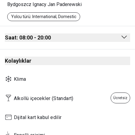
Bydgoszcz Ignacy Jan Paderewski
Yolcu türü: International, Domestic
Saat: 08:00 - 20:00
Monday
08:00 - 20:00
Kolaylıklar
Tuesday
08:00 - 20:00
Wednesday
08:00 - 20:00
Klima
Thursday
08:00 - 20:00
Friday
08:00 - 20:00
Alkollü içecekler (Standart)
Ücretsiz
Saturday
08:00 - 20:00
Sunday
08:00 - 20:00
Dijital kart kabul edilir