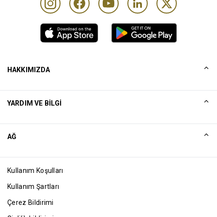
HAKKIMIZDA
Tarihçemiz
YARDIM VE BILGI
Collinson
Collinson Yasal Beyanlar
Yardım
AĞ
Haberler
Site Haritası
Excellence Awards
Ortak
Kullanım Koşulları
Blog
Kullanım Şartları
Çerez Bildirimi