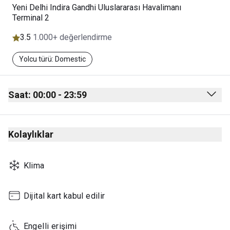
Yeni Delhi Indira Gandhi Uluslararası Havalimanı
Terminal 2
3.5
1.000+ değerlendirme
Yolcu türü: Domestic
Saat: 00:00 - 23:59
Monday
00:00 - 23:59
Kolaylıklar
Tuesday
00:00 - 23:59
Wednesday
00:00 - 23:59
Klima
Thursday
00:00 - 23:59
Friday
00:00 - 23:59
Dijital kart kabul edilir
Saturday
00:00 - 23:59
Engelli erişimi
Sunday
00:00 - 23:59