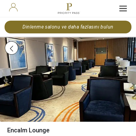
Dinlenme salonu ve daha fazlasını bulun
Encalm Lounge