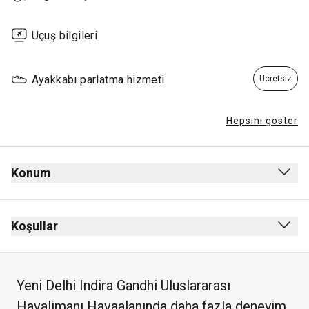
Uçuş bilgileri
Ayakkabı parlatma hizmeti
Ücretsiz
Hepsini göster
Konum
Gidiş
Güvenlik kontrolünden sonra
Koşullar
Pasaport kontrolünden sonra
Sigara içmek yasak (elektronik sigara dahil)
Food Court Katı
Kıyafet zorunluluğu yok
Yeni Delhi Indira Gandhi Uluslararası
Maks. kalış süresi: 2 saat
Havalimanı Havaalanında daha fazla deneyim