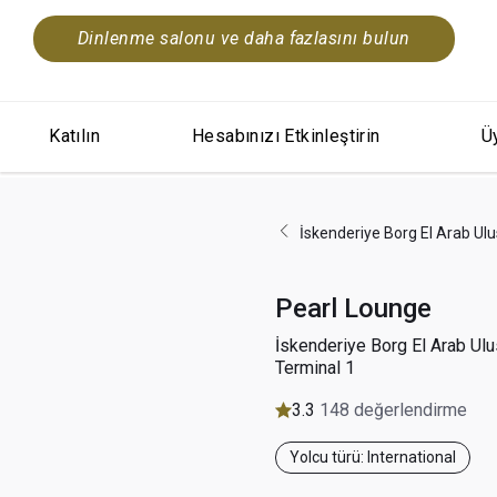
Dinlenme salonu ve daha fazlasını bulun
Katılın
Hesabınızı Etkinleştirin
Üy
İskenderiye Borg El Arab Ulu
Pearl Lounge
İskenderiye Borg El Arab Ulu
Terminal 1
3.3
148 değerlendirme
Yolcu türü: International