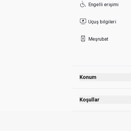
Engelli erişimi
Sunday
Uçuş bilgileri
Meşrubat
Konum
Koşullar
Maks. kalış süresi: 3 s