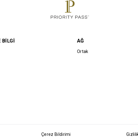
 BILGI
AĞ
Ortak
Çerez Bildirimi
Gizlili