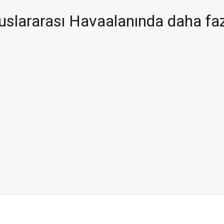
fazla Unlimited konuk
luslararası Havaalanında daha fa