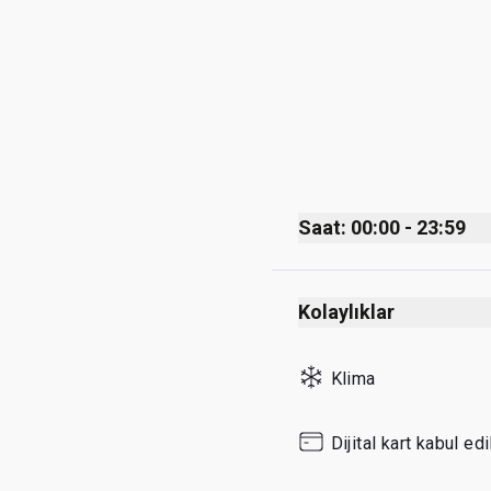
Saat: 00:00 - 23:59
Monday
Kolaylıklar
Tuesday
Wednesday
Klima
Thursday
Friday
Dijital kart kabul edil
Saturday